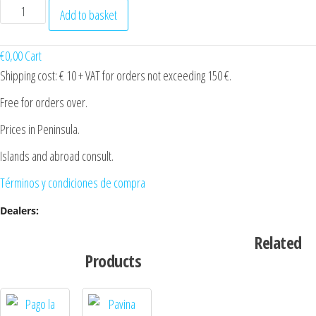
Citius
Add to basket
(3
bottles
€
0,00
Cart
case)
Shipping cost: € 10 + VAT for orders not exceeding 150 €.
quantity
Free for orders over.
Prices in Peninsula.
Islands and abroad consult.
Términos y condiciones de compra
Dealers:
Related
Products