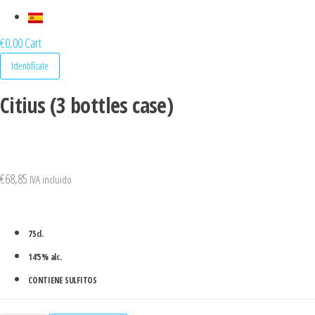
€
0,00
Cart
Identifícate
Citius (3 bottles case)
€
68,85
IVA incluido
75cl.
14’5% alc.
CONTIENE SULFITOS